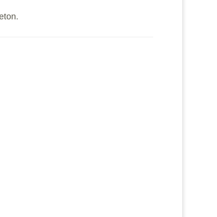
eton.
stelle immer wieder fest, dass es mir