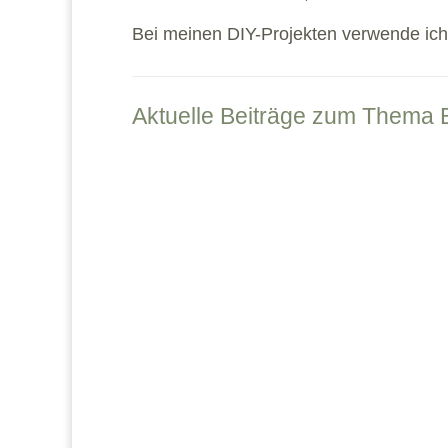
Bei meinen DIY-Projekten verwende ich,
Aktuelle Beiträge zum Thema
Mirenos
Pflanzgefäße in alles Formen und Farben sind 
besonders an...