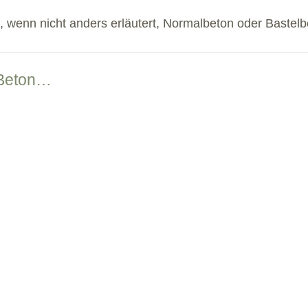
 wenn nicht anders erläutert, Normalbeton oder Bastelb
 Beton…
nahezu in jedem Garten oder auf jeder Terrasse vorzufinden. Doch ich 