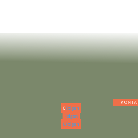
oder
reuen
LOCATION
Lübecker Bucht/ SH
Gütersloh / NRW
e!
KONTA
Folgen
Folgen
Folgen